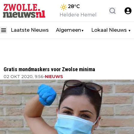
28
°C
Heldere Hemel
Laatste Nieuws
Algemeen
Lokaal Nieuws
▼
▼
Gratis mondmaskers voor Zwolse minima
02 OKT 2020, 9:56
•
NIEUWS