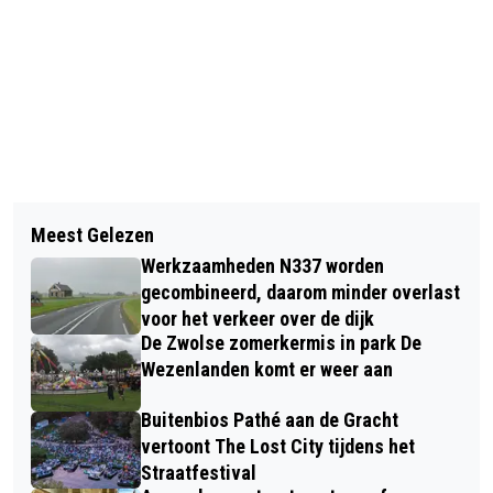
Vorig artikel
Volgend artikel
STEEDS MEER ZICHT OP CRIMINELE
Meest Gelezen
ISALA VERPLICHT MONDMASKER
NETWERKEN: POLITIE ONTDEKT MEER
Werkzaamheden N337 worden
NIET, MAAR HET IS WEL DRINGEND
DRUGSLABS IN OOST-NEDERLAND
gecombineerd, daarom minder overlast
AAN TE RADEN EEN TE DRAGEN
voor het verkeer over de dijk
De Zwolse zomerkermis in park De
Wezenlanden komt er weer aan
Buitenbios Pathé aan de Gracht
vertoont The Lost City tijdens het
Straatfestival