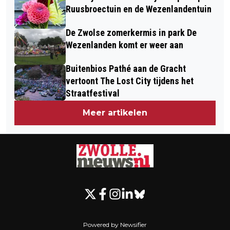
VAN LIQUIDATIE 44-JARIGE
FOCUS
Ruusbroectuin en de Wezenlandentuin
STADSGENOOT OP PARKEERTERREIN
De Zwolse zomerkermis in park De
ALDI
Wezenlanden komt er weer aan
Buitenbios Pathé aan de Gracht
vertoont The Lost City tijdens het
Straatfestival
Meer artikelen
Powered by Newsifier