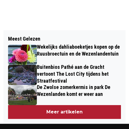
Vorig artikel
Volgend artikel
ZWOLSE STRATEN WORDEN OP 28
Meest Gelezen
OM EIST 3,5 JAAR CEL TEGEN
SEPTEMBER AUTOVRIJ
Wekelijks dahliaboeketjes kopen op de
VERDACHTE VAN
Ruusbroectuin en de Wezenlandentuin
CYBERCRIMINALITEIT: ‘IMPACT VAN
Buitenbios Pathé aan de Gracht
ZAKEN ALS DEZE IS ENORM’
vertoont The Lost City tijdens het
Straatfestival
De Zwolse zomerkermis in park De
Wezenlanden komt er weer aan
Meer artikelen