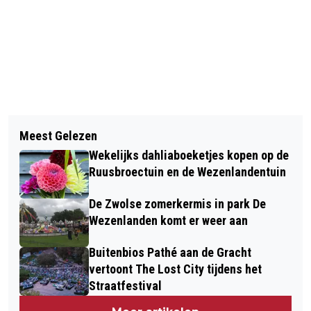
Vorig artikel
Volgend artikel
POLITIE MAAKT VOORNAAM EN FOTO
Meest Gelezen
AANHOUDINGEN VERRICHT IN
BEKEND VAN VERMISTE
Wekelijks dahliaboeketjes kopen op de
ONDERZOEK NAAR DIEFSTAL
DEVENTENAAR: TINO, WAAR BEN JE?
Ruusbroectuin en de Wezenlandentuin
WAARDEVOLLE POKÉMONKAARTEN IN
De Zwolse zomerkermis in park De
KAMPEN
Wezenlanden komt er weer aan
Buitenbios Pathé aan de Gracht
vertoont The Lost City tijdens het
Straatfestival