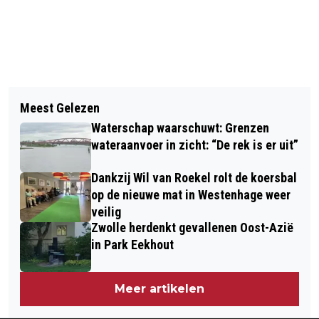
Vorig artikel
Volgend artikel
VIER PLEKKEN VOOR WOONWAGENS
Meest Gelezen
VIER TIPS OM VEILIG ONLINE TE
IN BREEZICHT NOORD
Waterschap waarschuwt: Grenzen
SHOPPEN
wateraanvoer in zicht: “De rek is er uit”
Dankzij Wil van Roekel rolt de koersbal
op de nieuwe mat in Westenhage weer
veilig
Zwolle herdenkt gevallenen Oost-Azië
in Park Eekhout
Meer artikelen