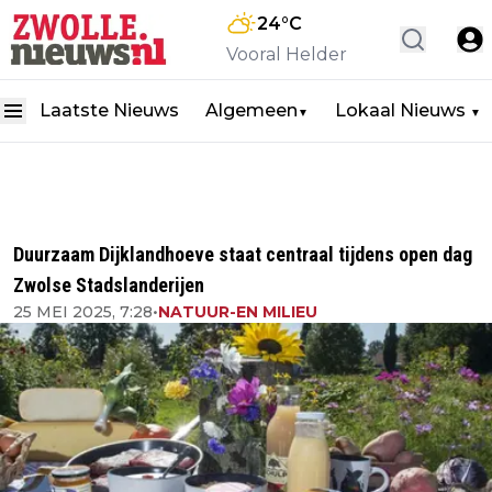
24
°C
Vooral Helder
Laatste Nieuws
Algemeen
Lokaal Nieuws
▼
▼
Duurzaam Dijklandhoeve staat centraal tijdens open dag
Zwolse Stadslanderijen
25 MEI 2025, 7:28
•
NATUUR-EN MILIEU