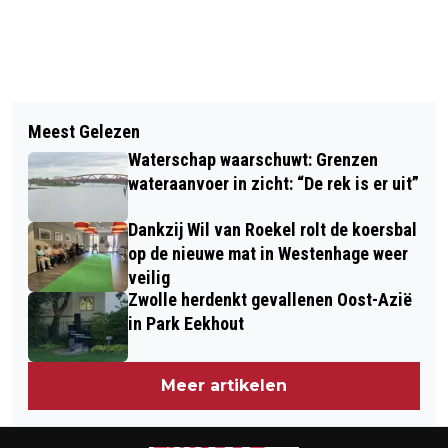
Vorig artikel
Volgend artikel
PEC ZWOLLE NEEMT HUURLING SIMON
Meest Gelezen
VOETGANGER OP DE HESSENWEG IN
GRAVES OVER VAN PALERMO EN
Waterschap waarschuwt: Grenzen
HATTEM OVERLEDEN NA
TEKENT VOOR DRIE JAAR
wateraanvoer in zicht: “De rek is er uit”
AANRIJDING, AUTOMOBILIST RIJDT
Dankzij Wil van Roekel rolt de koersbal
DOOR
op de nieuwe mat in Westenhage weer
veilig
Zwolle herdenkt gevallenen Oost-Azië
in Park Eekhout
Meer artikelen