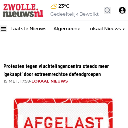
23
°C
Gedeeltelijk Bewolkt
Laatste Nieuws
Algemeen
Lokaal Nieuws
▼
▼
Protesten tegen vluchtelingencentra steeds meer
'gekaapt' door extreemrechtse defendgroepen
15 MEI , 17:58
•
LOKAAL NIEUWS