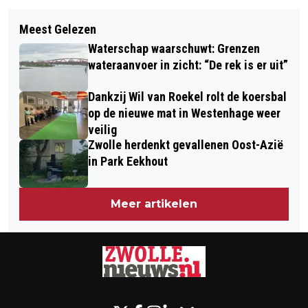
Volgend artikel
STICHTING AMISTAD CON CUBA ZET
Meest Gelezen
WEER VEEL MELDINGEN OVER
ZICH IN VOOR HULP AAN ERNSTIG
Waterschap waarschuwt: Grenzen
NEPAGENTEN
ZIEK CUBAANS MEISJE VANESSA
wateraanvoer in zicht: “De rek is er uit”
Dankzij Wil van Roekel rolt de koersbal
op de nieuwe mat in Westenhage weer
veilig
Zwolle herdenkt gevallenen Oost-Azië
in Park Eekhout
Meer artikelen