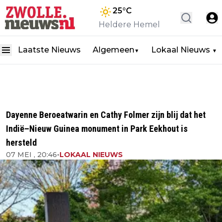
25
°C
Heldere Hemel
Laatste Nieuws
Algemeen
Lokaal Nieuws
▼
▼
Dayenne Beroeatwarin en Cathy Folmer zijn blij dat het
Indië–Nieuw Guinea monument in Park Eekhout is
hersteld
07 MEI , 20:46
•
LOKAAL NIEUWS