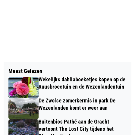
Vorig artikel
Volgend artikel
VACATURES IN ZWOLLE EN KAMPEN:
Meest Gelezen
DE FRACTIES VAN HET CDA, D66 EN
DE KRACHT VAN EEN REGIONALE
Wekelijks dahliaboeketjes kopen op de
PRO VRAGEN AANDACHT VOOR
ARBEIDSMARKT
Ruusbroectuin en de Wezenlandentuin
HUISELIJK GEWELD: THUIS MOET DE
De Zwolse zomerkermis in park De
VEILIGSTE PLEK ZIJN
Wezenlanden komt er weer aan
Buitenbios Pathé aan de Gracht
vertoont The Lost City tijdens het