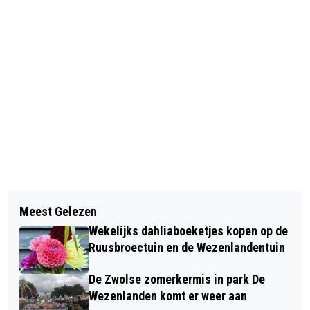
Vorig artikel
Volgend artikel
NIEUWE MAATREGELEN OM CORONA-
Meest Gelezen
ONDERHOUD AAN ZWOLSE
DWARSLIGGERS TOT DE ORDE ROEPEN
Wekelijks dahliaboeketjes kopen op de
FIETSPADEN
Ruusbroectuin en de Wezenlandentuin
De Zwolse zomerkermis in park De
Wezenlanden komt er weer aan