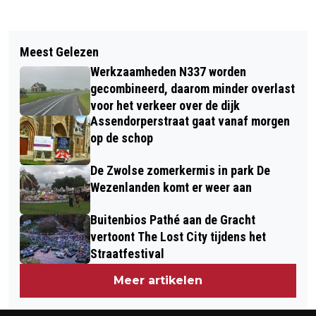
Vorig artikel
Volgend artikel
VOLGENDE ALZHEIMER CAFÉ OP
Meest Gelezen
WINDESHEIM OPGESCHRIKT DOOR
DINSDAG 18 FEBRUARI
Werkzaamheden N337 worden
EXPLOSIE IN HET HOLST VAN DE
gecombineerd, daarom minder overlast
NACHT
voor het verkeer over de dijk
Assendorperstraat gaat vanaf morgen
op de schop
De Zwolse zomerkermis in park De
Wezenlanden komt er weer aan
Buitenbios Pathé aan de Gracht
vertoont The Lost City tijdens het
Straatfestival
Meer artikelen