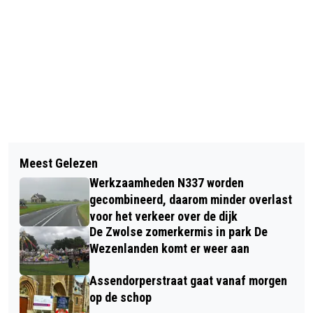
Vorig artikel
Volgend artikel
ALZHEIMER CAFÉ STAAT IN HET
Meest Gelezen
ONDERZOEK NAAR NEPAGENTEN IN
TEKEN VAN MUZIEK EN DEMENTIE
Werkzaamheden N337 worden
ONDER MEER ZWOLLE EN HEINO LEIDT
gecombineerd, daarom minder overlast
TOT AANHOUDING VAN 20-JARIGE
voor het verkeer over de dijk
De Zwolse zomerkermis in park De
MAN IN SPANJE
Wezenlanden komt er weer aan
Assendorperstraat gaat vanaf morgen
op de schop