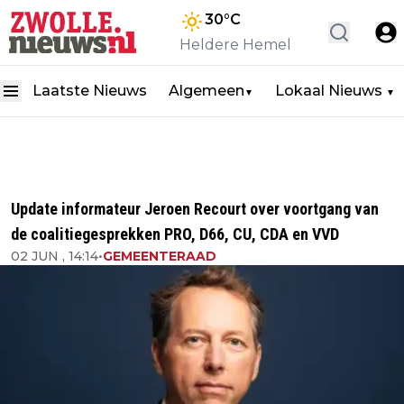
30
°C
Heldere Hemel
Laatste Nieuws
Algemeen
Lokaal Nieuws
▼
▼
Update informateur Jeroen Recourt over voortgang van
de coalitiegesprekken PRO, D66, CU, CDA en VVD
02 JUN , 14:14
•
GEMEENTERAAD