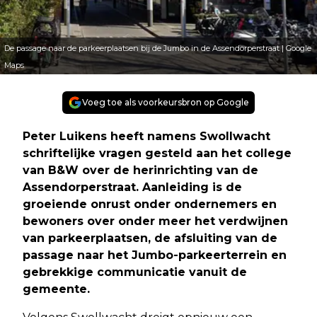
De passage naar de parkeerplaatsen bij de Jumbo in de Assendorperstraat | Google
Maps
Voeg toe als voorkeursbron op Google
Peter Luikens heeft namens Swollwacht
schriftelijke vragen gesteld aan het college
van B&W over de herinrichting van de
Assendorperstraat. Aanleiding is de
groeiende onrust onder ondernemers en
bewoners over onder meer het verdwijnen
van parkeerplaatsen, de afsluiting van de
passage naar het Jumbo-parkeerterrein en
gebrekkige communicatie vanuit de
gemeente.