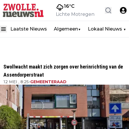
16
°C
Lichte Motregen
Laatste Nieuws
Algemeen
Lokaal Nieuws
▼
▼
Swollwacht maakt zich zorgen over herinrichting van de
Assendorperstraat
12 MEI , 8:25
•
GEMEENTERAAD