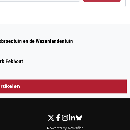
Volgend artikel
PINTRANSACTIE VERMISTE 56-JARIGE
sbroectuin en de Wezenlandentuin
ENSCHEDEËR IN ZWOLLE
ark Eekhout
rtikelen
Powered by Newsifier