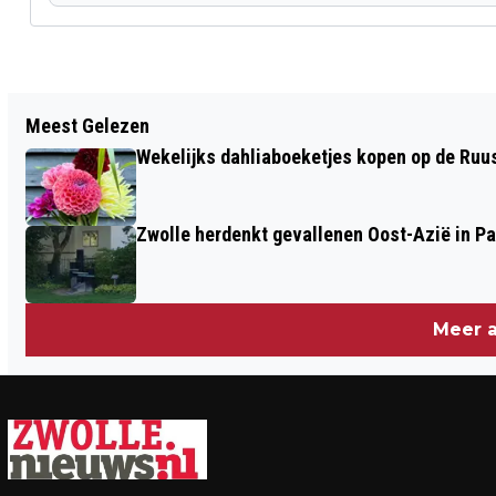
Vorig artikel
Meest Gelezen
POLITIE HOUDT MINDERJARIGE JONGEN
Wekelijks dahliaboeketjes kopen op de Ruu
AAN OP VERDENKING VAN DOXING
Zwolle herdenkt gevallenen Oost-Azië in P
Meer a