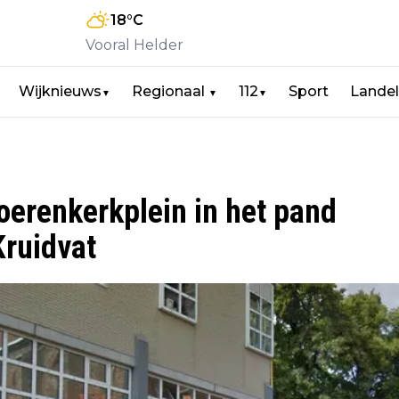
18
°C
Vooral Helder
Wijknieuws
Regionaal
112
Sport
Landel
▼
▼
▼
oerenkerkplein in het pand
Kruidvat