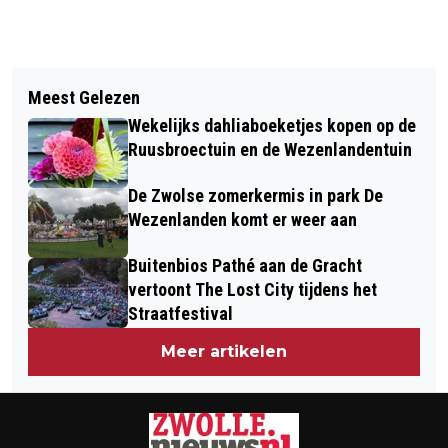
Vorig artikel
Volgend artikel
NIEUWE WERKWIJZE ISALA
Meest Gelezen
EREMETAAL VOOR ZWEMMERS ZV 44
TROMBOSEDIENST EN ICARE VOOR
Wekelijks dahliaboeketjes kopen op de
OP NK IN EINDHOVEN
ZORG TROMBOSE IN ZWOLLE
Ruusbroectuin en de Wezenlandentuin
De Zwolse zomerkermis in park De
Wezenlanden komt er weer aan
Buitenbios Pathé aan de Gracht
vertoont The Lost City tijdens het
Straatfestival
Meer artikelen