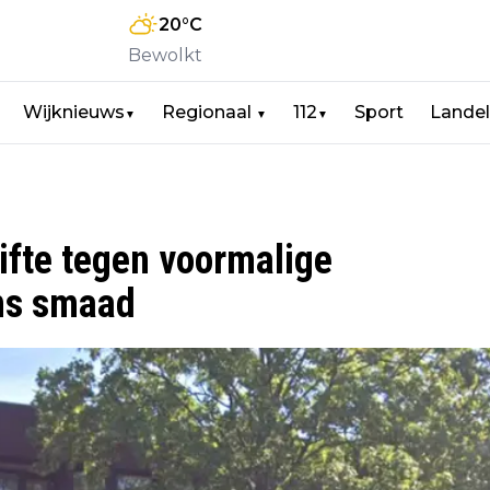
20
°C
Bewolkt
Wijknieuws
Regionaal
112
Sport
Landel
▼
▼
▼
ifte tegen voormalige
ns smaad