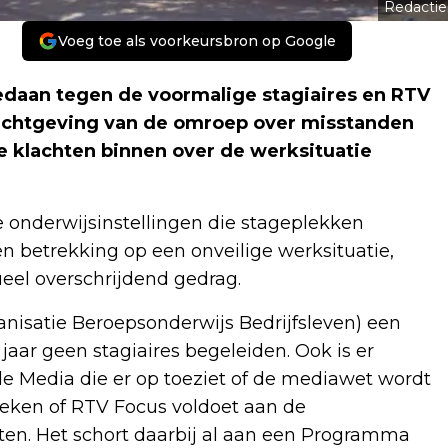
Redactie
Voeg toe als voorkeursbron op Google
edaan tegen de voormalige stagiaires en RTV
ichtgeving van de omroep over misstanden
e klachten binnen over de werksituatie
de onderwijsinstellingen die stageplekken
 betrekking op een onveilige werksituatie,
eel overschrijdend gedrag.
isatie Beroepsonderwijs Bedrijfsleven) een
aar geen stagiaires begeleiden. Ook is er
e Media die er op toeziet of de mediawet wordt
eken of RTV Focus voldoet aan de
sten. Het schort daarbij al aan een Programma