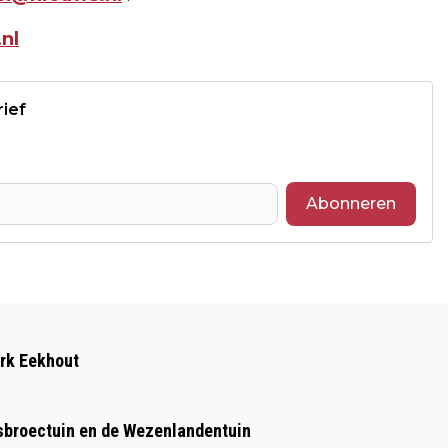
nl
rief
Abonneren
Volgend artikel
CBS: STEEDS MEER 70-PLUSSERS
ark Eekhout
ONDER VERKEERSDODEN OP DE FIETS
sbroectuin en de Wezenlandentuin