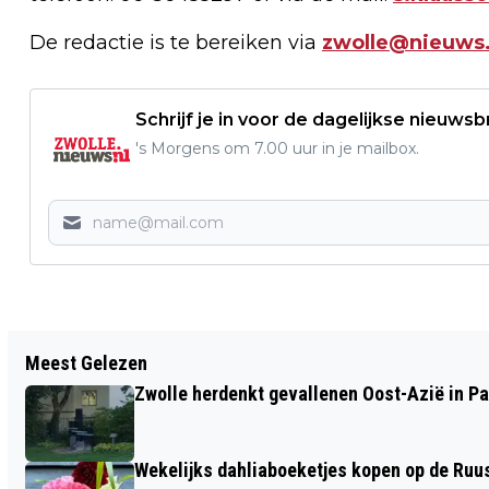
De redactie is te bereiken via
zwolle@nieuws.
Schrijf je in voor de dagelijkse nieuwsb
's Morgens om 7.00 uur in je mailbox.
Vorig artikel
Meest Gelezen
ONRUST IN STADSHAGEN VANWEGE
Zwolle herdenkt gevallenen Oost-Azië in P
'KINDERLOKKER'
Wekelijks dahliaboeketjes kopen op de Ruu