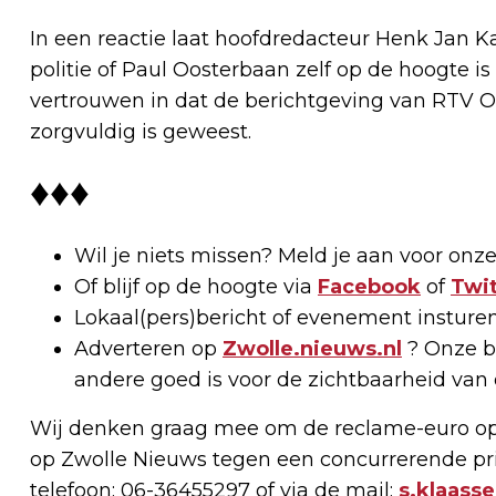
In een reactie laat hoofdredacteur Henk Jan K
politie of Paul Oosterbaan zelf op de hoogte is 
vertrouwen in dat de berichtgeving van RTV O
zorgvuldig is geweest.
♦♦♦
Wil je niets missen? Meld je aan voor onz
Of blijf op de hoogte via
Facebook
of
Twit
Lokaal(pers)bericht of evenement insture
Adverteren op
Zwolle.nieuws.nl
? Onze be
andere goed is voor de zichtbaarheid van 
Wij denken graag mee om de reclame-euro opt
op Zwolle Nieuws tegen een concurrerende pri
telefoon: 06-36455297 of via de mail:
s.klaass