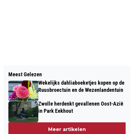
Vorig artikel
Volgend artikel
BURGEMEESTER PETER SNIJDERS
Meest Gelezen
SCHRIJF EEN HANDGESCHREVEN
SLUIT PAND AAN WILLEM
Wekelijks dahliaboeketjes kopen op de
BRIEF: IN DE STADKAMER WORDEN
BARENTSZSTRAAT VANWEGE
Ruusbroectuin en de Wezenlandentuin
BRIEVEN IN EEN WORKSHOP
DRUGSHANDEL
Zwolle herdenkt gevallenen Oost-Azië
GESCHREVEN VOOR EEN EXPOSITIE
in Park Eekhout
Meer artikelen