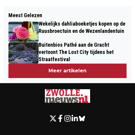
Vorig artikel
Volgend artikel
COLLEGE VAN B EN W GEEFT HET
Meest Gelezen
ONDERHOUD VAN DE
GROENE LICHT VOOR DE BOUW VAN
Wekelijks dahliaboeketjes kopen op de
SPOOLDERBERGBRUG BREIDT UIT TOT
MOBILITEITSHUB WEEZENLANDEN-
Ruusbroectuin en de Wezenlandentuin
HET STUK TUSSEN DE BRUG EN
NOORD
Buitenbios Pathé aan de Gracht
IJSSELALLEE
vertoont The Lost City tijdens het
Straatfestival
Meer artikelen