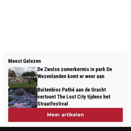
Vorig artikel
Volgend artikel
WORKSHOP STRALEND JEZELF ZIJN
Meest Gelezen
HERINRICHTING KOP VAN ASSENDORP
DOOR ELINE BIJZET EN ERICA
De Zwolse zomerkermis in park De
IN VOLLE GANG EN IN OKTOBER
TURMEL SPECIAAL VOOR VROUWEN
Wezenlanden komt er weer aan
HELEMAAL AFGEROND
Buitenbios Pathé aan de Gracht
vertoont The Lost City tijdens het
Straatfestival
Meer artikelen