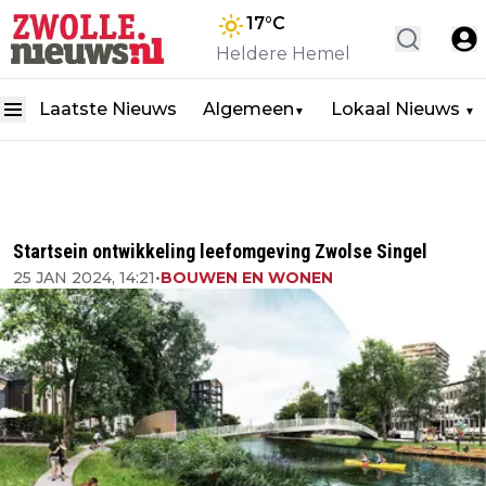
17
°C
Heldere Hemel
Laatste Nieuws
Algemeen
Lokaal Nieuws
▼
▼
Startsein ontwikkeling leefomgeving Zwolse Singel
25 JAN 2024, 14:21
•
BOUWEN EN WONEN