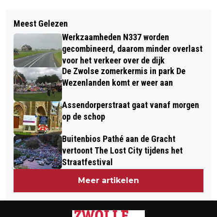
Vorig artikel
Volgend artikel
WINTERSE MAGIE OP DE OUDE MARS
Meest Gelezen
KWETSBARE PERSONEN ZIJN
– LICHTJESTOCHT EN KERSTMARKT
Werkzaamheden N337 worden
KWETSBAARDER OMDAT ZE VEEL
VOOR IEDEREEN
gecombineerd, daarom minder overlast
MINDER VAAK KUNNEN TERUGVALLEN
voor het verkeer over de dijk
De Zwolse zomerkermis in park De
OP EIGEN NETWERK
Wezenlanden komt er weer aan
Assendorperstraat gaat vanaf morgen
op de schop
Buitenbios Pathé aan de Gracht
vertoont The Lost City tijdens het
Straatfestival
Meer artikelen