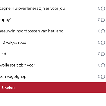
pagne Hulpverleners zijn er voor jou
0
puppy’s
0
eeuw in noordoosten van het land
0
r 2 vakjes rood
0
teld
0
olle stelt zich voor
0
ken vogelgriep
0
rtikelen