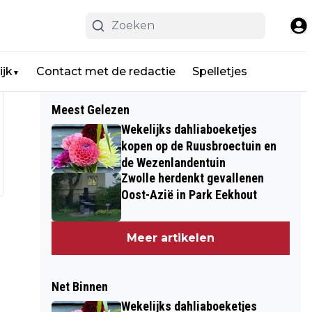
ijk
Contact met de redactie
Spelletjes
▼
Meest Gelezen
Wekelijks dahliaboeketjes
kopen op de Ruusbroectuin en
de Wezenlandentuin
Zwolle herdenkt gevallenen
Oost-Azië in Park Eekhout
Meer artikelen
Net Binnen
Wekelijks dahliaboeketjes