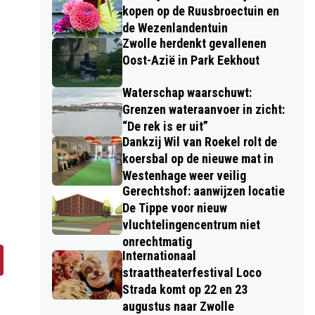
kopen op de Ruusbroectuin en
de Wezenlandentuin
Zwolle herdenkt gevallenen
Oost-Azië in Park Eekhout
Waterschap waarschuwt:
Grenzen wateraanvoer in zicht:
“De rek is er uit”
Dankzij Wil van Roekel rolt de
koersbal op de nieuwe mat in
Westenhage weer veilig
Gerechtshof: aanwijzen locatie
De Tippe voor nieuw
vluchtelingencentrum niet
onrechtmatig
Internationaal
straattheaterfestival Loco
Strada komt op 22 en 23
augustus naar Zwolle