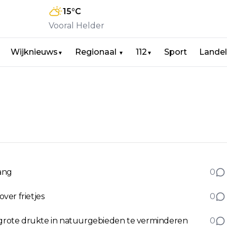
15
°C
Vooral Helder
Wijknieuws
Regionaal
112
Sport
Landel
▼
▼
▼
lang
0
ver frietjes
0
rote drukte in natuurgebieden te verminderen
0