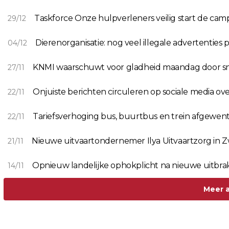
Taskforce Onze hulpverleners veilig start de cam
29/12
Dierenorganisatie: nog veel illegale advertenties 
04/12
KNMI waarschuwt voor gladheid maandag door sn
27/11
Onjuiste berichten circuleren op sociale media ove
22/11
Tariefsverhoging bus, buurtbus en trein afgewen
22/11
Nieuwe uitvaartondernemer Ilya Uitvaartzorg in Zw
21/11
Opnieuw landelijke ophokplicht na nieuwe uitbra
14/11
Meer a