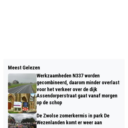
Vorig artikel
Volgend artikel
WEERONLINE VERWACHT EEN HETE
Meest Gelezen
NATUUR RONDOM WYTHMENERPLAS
JUNI: WIND UIT HET OOSTEN MAAKT
Werkzaamheden N337 worden
EN GOLFBAAN WORDT NÓG
HET WEER WARMER EN DROGER
gecombineerd, daarom minder overlast
BELANGRIJKER EN AANGEMERKT ALS
voor het verkeer over de dijk
Assendorperstraat gaat vanaf morgen
LANDSCHAPSPARK
op de schop
De Zwolse zomerkermis in park De
Wezenlanden komt er weer aan