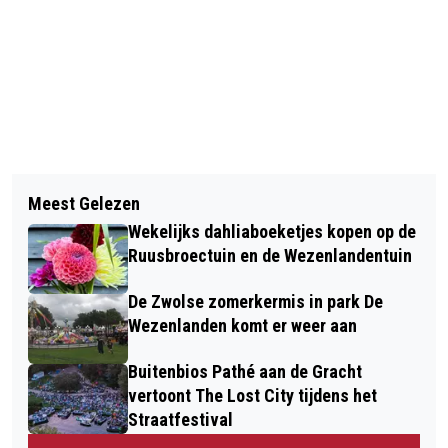
Vorig artikel
Volgend artikel
AANTAL GESUBSIDIEERDE
Meest Gelezen
NATIONALE DOORTRAPDAGEN
WARMTEPOMPEN IN ZWOLLE STIJGT
Wekelijks dahliaboeketjes kopen op de
OVERIJSSEL FEESTELIJK AFGETRAPT
VORIG JAAR, TEGEN LANDELIJKE
Ruusbroectuin en de Wezenlandentuin
IN ZWOLLE: VIER FIETSROUTES DOOR
TREND IN
De Zwolse zomerkermis in park De
DE HELE PROVINCIE
Wezenlanden komt er weer aan
Buitenbios Pathé aan de Gracht
vertoont The Lost City tijdens het
Straatfestival