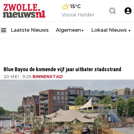
15
°C
Vooral Helder
Laatste Nieuws
Algemeen
Lokaal Nieuws
▼
▼
Blue Bayou de komende vijf jaar uitbater stadsstrand
20 MEI , 9:25
•
BINNENSTAD