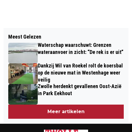
Vorig artikel
Volgend artikel
D66 GAAT VOOR EEN SCHULDENVRIJ
Meest Gelezen
VAN WAARDE HEEFT STEUN NODIG:
ZWOLLE: "IEDEREEN IN ZWOLLE MOET
Waterschap waarschuwt: Grenzen
EEN WINKEL WAAR LEREN, WERKEN
KUNNEN LEVEN ZONDER
wateraanvoer in zicht: “De rek is er uit”
EN CIRCULARITEIT SAMENKOMEN
GELDZORGEN"
Dankzij Wil van Roekel rolt de koersbal
op de nieuwe mat in Westenhage weer
veilig
Zwolle herdenkt gevallenen Oost-Azië
in Park Eekhout
Meer artikelen