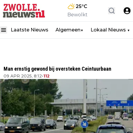
25
°C
Bewolkt
Laatste Nieuws
Algemeen
Lokaal Nieuws
▼
▼
Man ernstig gewond bij oversteken Ceintuurbaan
09 APR 2025, 8:12
•
112