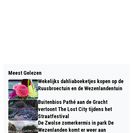
Vorig artikel
Volgend artikel
OOSTFLANK VAN EUROPA WORDT
Meest Gelezen
HOE BEDRIEGT RECHTS DE
VERZWAKT ALS USA 10.000
Wekelijks dahliaboeketjes kopen op de
MIDDENKLASSE? JESSE KLAVER (GL-
MILITAIREN TERUGHAALT UIT POLEN
Ruusbroectuin en de Wezenlandentuin
PVDA) GAAT IN GESPREK MET
EN ROEMENIË
Buitenbios Pathé aan de Gracht
ZWOLLENAREN
vertoont The Lost City tijdens het
Straatfestival
De Zwolse zomerkermis in park De
Wezenlanden komt er weer aan