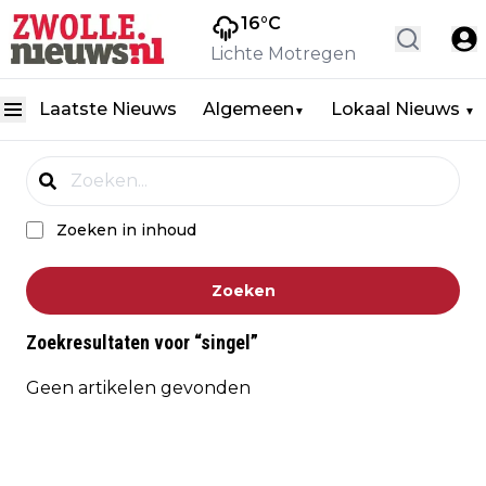
16
°C
Lichte Motregen
Laatste Nieuws
Algemeen
Lokaal Nieuws
▼
▼
Zoeken in inhoud
Zoeken
Zoekresultaten voor
“
singel
”
Geen artikelen gevonden